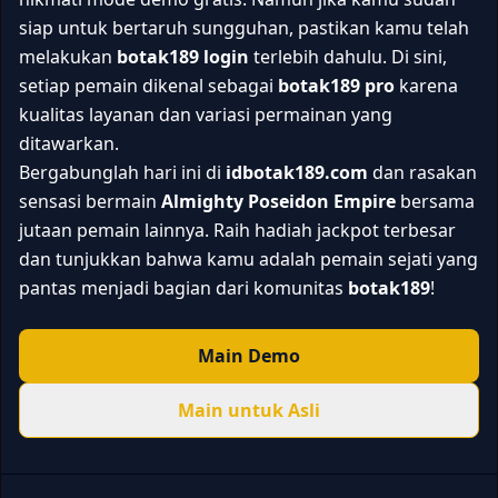
siap untuk bertaruh sungguhan, pastikan kamu telah
melakukan
botak189 login
terlebih dahulu. Di sini,
setiap pemain dikenal sebagai
botak189 pro
karena
kualitas layanan dan variasi permainan yang
ditawarkan.
Bergabunglah hari ini di
idbotak189.com
dan rasakan
sensasi bermain
Almighty Poseidon Empire
bersama
jutaan pemain lainnya. Raih hadiah jackpot terbesar
dan tunjukkan bahwa kamu adalah pemain sejati yang
pantas menjadi bagian dari komunitas
botak189
!
Main Demo
Main untuk Asli