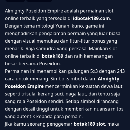
Almighty Poseidon Empire adalah permainan slot
online terbaik yang tersedia di
idbotak189.com
.
Dengan tema mitologi Yunani kuno, game ini
menghadirkan pengalaman bermain yang luar biasa
dengan visual memukau dan fitur-fitur bonus yang
menarik. Raja samudra yang perkasa! Mainkan slot
online terbaik di
botak189
dan raih kemenangan
besar bersama Poseidon.
Permainan ini menampilkan gulungan 5x3 dengan 243
cara untuk menang. Simbol-simbol dalam
Almighty
Poseidon Empire
mencerminkan kekuatan dewa laut
seperti trisula, kerang suci, naga laut, dan tentu saja
sang raja Poseidon sendiri. Setiap simbol dirancang
dengan detail tinggi untuk memberikan nuansa mitos
yang autentik kepada para pemain.
Jika kamu seorang penggemar
botak189 slot
, maka