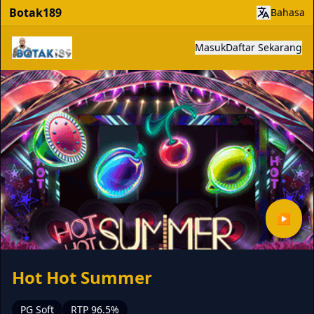
Botak189
Bahasa
Masuk
Daftar Sekarang
▶
Hot Hot Summer
PG Soft
RTP 96.5%