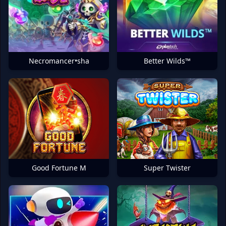
Necromancer•sha
Better Wilds™
Good Fortune M
Super Twister